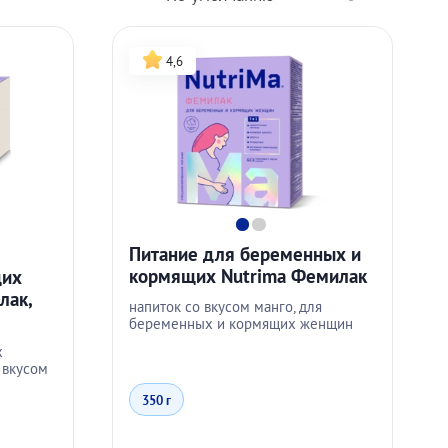
4,6
Питание для беременных и
кормящих Nutrima Фемилак
щих
лак,
напиток со вкусом манго, для
беременных и кормящих женщин
х
 вкусом
350 г