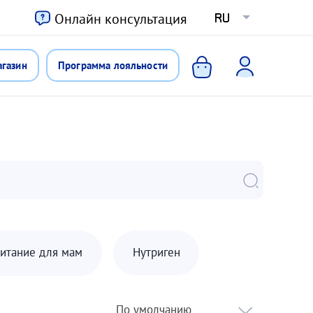
ю
Онлайн консультация
RU
агазин
Программа лояльности
итание для мам
Нутриген
По умолчанию