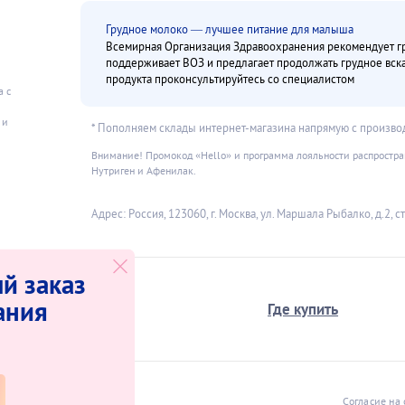
Грудное молоко — лучшее питание для малыша
Всемирная Организация Здравоохранения рекомендует гру
поддерживает ВОЗ и предлагает продолжать грудное вс
продукта проконсультируйтесь со специалистом
а с
и
 и
* Пополняем склады интернет-магазина напрямую с произво
Внимание! Промокод «Hello» и программа лояльности распространя
Нутриген и Афенилак.
Адрес: Россия, 123060, г. Москва, ул. Маршала Рыбалко, д.2, стр
й заказ
ания
О компании
Где купить
нет-магазина
Согласие на