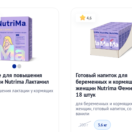
4,6
е для повышения
Готовый напиток для
и Nutrima Лактамил
беременных и кормя
женщин Nutrima Феми
шения лактации у кормящих
18 штук
для беременных и кормящи
женщин, готовый напиток, со
ванили
200 г
3.6 кг