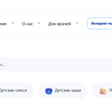
Перейти к основному содержани
мам
О нас
Для врачей
Интернет-м
к...
Детские смеси
Детские каши
П