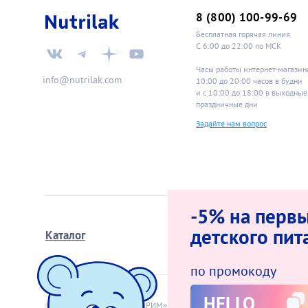
8 (800) 100-99-69
Бесплатная горячая линия
С 6:00 до 22:00 по МСК
Часы работы интернет-магазин
info@nutrilak.com
10:00 до 20:00 часов в будн
и с 10:00 до 18:00 в выходные
праздничные дни
Задайте нам вопрос
-5% на первы
детского пит
Каталог
Школа мам
по промокоду
HELLO
© 2009−2026 АО «ИНФАПРИМ»
Оферта интер