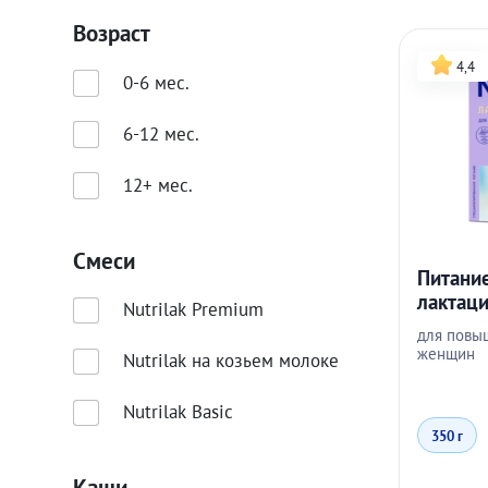
Возраст
4,4
0-6 мес.
6-12 мес.
12+ мес.
Смеси
Питани
лактаци
Nutrilak Premium
для повы
женщин
Nutrilak на козьем молоке
Nutrilak Basic
350 г
Каши