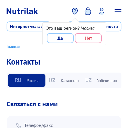
Перейти к основному содержани
Интернет-магазин
Программа лояльности
Это ваш регион?
Москва
Да
Нет
Главная
Контакты
Россия
Казахстан
Узбекистан
RU
KZ
UZ
Связаться с нами
Телефон/факс