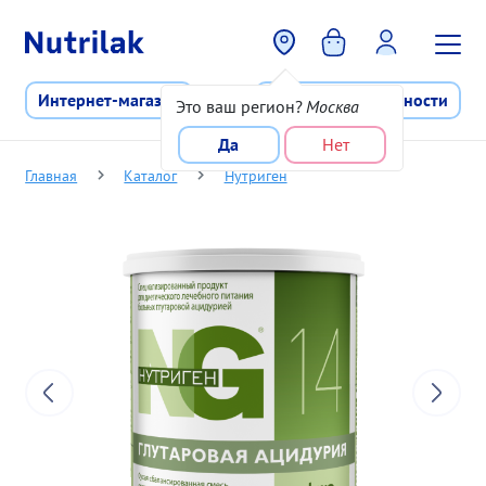
Перейти к основному содержани
Интернет-магазин
Программа лояльности
Это ваш регион?
Москва
Да
Нет
Главная
Каталог
Нутриген