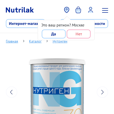
Перейти к основному содержани
Интернет-магазин
Программа лояльности
Это ваш регион?
Москва
Да
Нет
Главная
Каталог
Нутриген