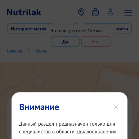
Перейти к основному содержани
Интернет-магазин
Программа лояльности
Это ваш регион?
Москва
Да
Нет
Главная
Видео
Внимание
Гастроинтестинальная
Данный раздел предназначен только для
пищевая аллергия на
специалистов в области здравоохранения.