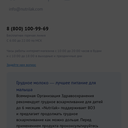
info@nutrilak.com
8 (800) 100-99-69
Бесплатная горячая линия
С 6:00 до 22:00 по МСК
Часы работы интернет-магазина с 10:00 до 20:00 часов в будни
и с 10:00 до 18:00 в выходные и праздничные дни
Задайте нам вопрос
Грудное молоко — лучшее питание для
малыша
Всемирная Организация Здравоохранения
рекомендует грудное вскармливание для детей
до 6 месяцев. «Nutrilak» поддерживает ВОЗ
и предлагает продолжать грудное
вскармливание как можно дольше. Перед
применением продукта проконсультируйтесь