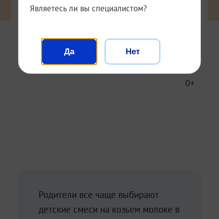
Являетесь ли вы специалистом?
04.04.2025
06:02
394
Да
Нет
0+
Родители все чаще выбирают
детские смеси на козьем молоке в