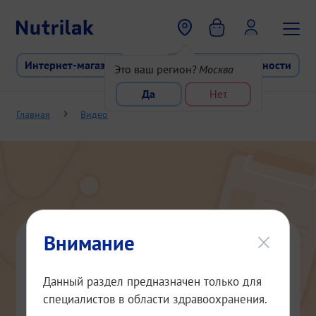
Перейти к основному содержани
Интернет-магазин
Программа лояльности
Это ваш регион?
Москва
Да
Нет
Главная
Видео
Внимание
А. Р. Нигаматьянова. Смеси на
Данный раздел предназначен только для
козьем молоке
специалистов в области здравоохранения.