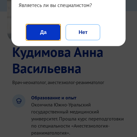
Являетесь ли вы специалистом?
Да
Нет
Кудимова Анна
Васильевна
Врач-неонатолог, анестезиолог-реаниматолог
Образование и опыт
Окончила Южно-Уральский
государственный медицинский
университет. Прошла курс переподготовки
по специальности «Анестезиология-
реаниматология».