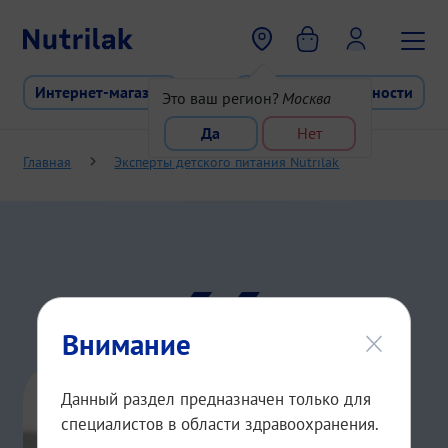
Перейти к основному содержани
Интернет-магазин
Программа лояльности
Это ваш регион?
Москва
Да
Нет
Главная
Эксперты детского питания Nutrilak
Кудимова Анна Васильевна
Внимание
Данный раздел предназначен только для
специалистов в области здравоохранения.