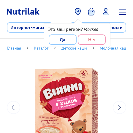
Перейти к основному содержани
Интернет-магазин
Программа лояльности
Это ваш регион?
Москва
Да
Нет
Главная
Каталог
Детские каши
Молочная каша д