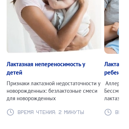
Лактазная непереносимость у
Лактазна
детей
ребенка 
Признаки лактазной недостаточности у
Аллерголо
новорожденных: безлактозные смеси
Бессмертн
для новорожденных
лактазной
Время чтения: 2 минуты
Время