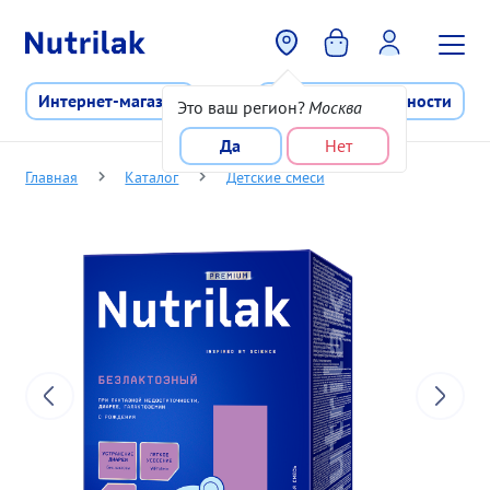
Перейти к основному содержани
Интернет-магазин
Программа лояльности
Это ваш регион?
Москва
Да
Нет
Главная
Каталог
Детские смеси