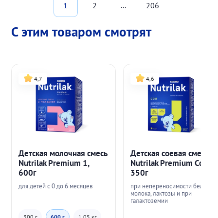
...
1
2
206
С этим товаром смотрят
4,7
4,6
Детская молочная смесь
Детская соевая смесь
Nutrilak Premium 1,
Nutrilak Premium Соя,
600г
350г
для детей с 0 до 6 месяцев
при непереносимости белков
молока, лактозы и при
галактоземии
300 г
600 г
1.05 кг