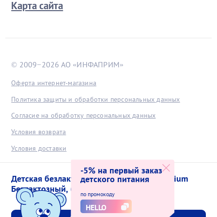
Карта сайта
© 2009−2026 АО «ИНФАПРИМ»
Оферта интернет-магазина
Политика защиты и обработки персональных данных
Согласие на обработку персональных данных
Условия возврата
Условия доставки
Условия оплаты
-5% на первый заказ
Детская безлактозная смесь Nutrilak Premium
детского питания
Положение о порядке хранения и защиты персональных
Безлактозный, 600г
данных пользователей, получаемых с интернет-сайта
по промокоду
HELLO
Как заказать