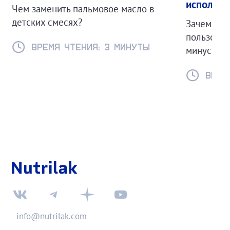
использо
Чем заменить пальмовое масло в
детских смесях?
Зачем нуж
пользоват
Время чтения: 3 минуты
минусы ст
Время
info@nutrilak.com