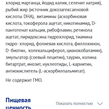
хлорид марганца, йодид калия, селенит натрия),
рыбий жир (источник докозагексаеновой
кислоты DHA), витамины (аскорбиновая
кислота, токоферола ацетат, никотинамид, D-
пантотенат кальция, рибофлавин, ретинола
ацетат, пиридоксина гидрохлорид, тиамина
гидро- хлорид, фолиевая кислота, филлохинон,
D -биотин, холекальциферол, цианокобаламин),
эмульгатор (соевый лецитин), таурин, холина
битартрат, инозит, нуклеотиды, L-карнитин,
антиокислитель (L-аскорбилпальмитат).
Не содержит ГМО.
Пищевая
ценность