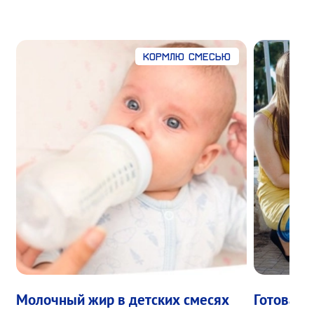
Кормлю смесью
Молочный жир в детских смесях
Готовая д