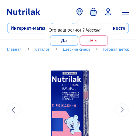
Перейти к основному содержани
Интернет-магазин
Программа лояльности
Это ваш регион?
Москва
Да
Нет
Главная
Каталог
Детские смеси
Готовая детская 