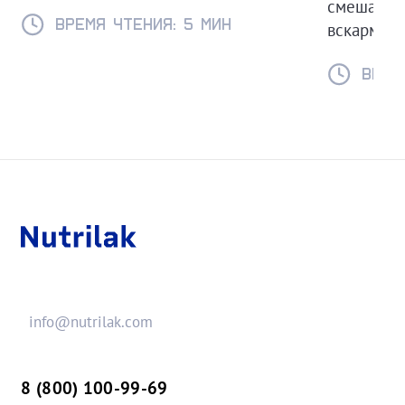
смешанног
Время чтения: 5 мин
вскармлив
Время
info@nutrilak.com
8 (800) 100-99-69