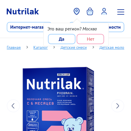
Перейти к основному содержани
Интернет-магазин
Программа лояльности
Это ваш регион?
Москва
Да
Нет
Главная
Каталог
Детские смеси
Детская молочная