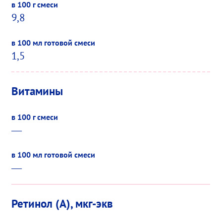
9,8
1,5
Витамины
—
—
Ретинол (A), мкг-экв