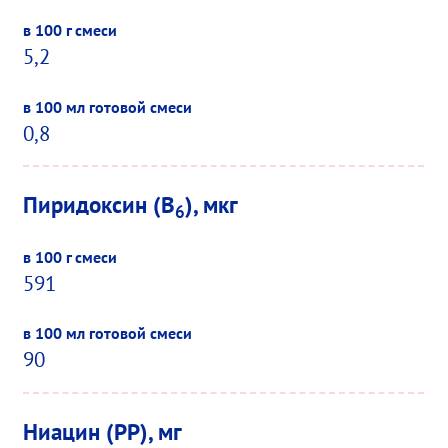
5,2
0,8
Пиридоксин (B
), мкг
6
591
90
Ниацин (PP), мг