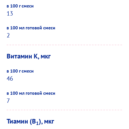
13
2
Витамин K, мкг
46
7
Тиамин (B
), мкг
1