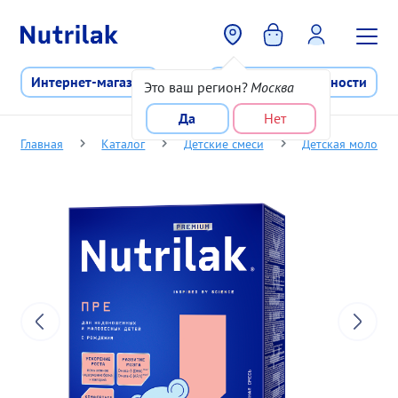
Перейти к основному содержани
Интернет-магазин
Программа лояльности
Это ваш регион?
Москва
Да
Нет
Главная
Каталог
Детские смеси
Детская молочная