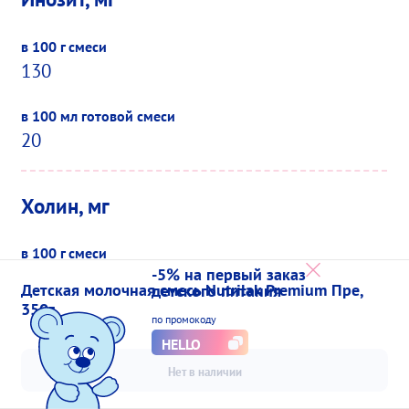
130
20
Холин, мг
-5% на первый заказ
78
Детская молочная смесь Nutrilak Premium Пре,
детского питания
350г
по промокоду
HELLO
12
Нет в наличии