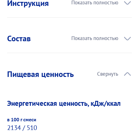
Инструкция
Состав
Пищевая ценность
Энергетическая ценность, кДж/ккал
Пищевая
в 100
в 100
ценность
г
мл
смеси
готовой
смеси
2134 / 510