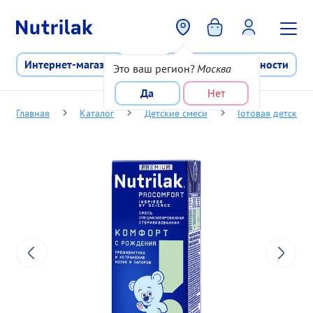
Перейти к основному содержани
Интернет-магазин
Программа лояльности
Это ваш регион?
Москва
Да
Нет
Главная
Каталог
Детские смеси
Готовая детская 