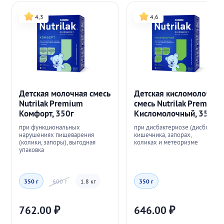
4,3
4,6
Детская молочная смесь
Детская кисломолочная
Nutrilak Premium
смесь Nutrilak Premium
Комфорт, 350г
Кисломолочный, 350г
при функциональных
при дисбактериозе (дисбиозе)
нарушениях пищеварения
кишечника, запорах,
(колики, запоры), выгодная
коликах и метеоризме
упаковка
350 г
600 г
1.8 кг
350 г
762.00
₽
646.00
₽