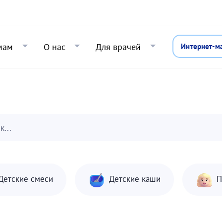
Перейти к основному содержани
мам
О нас
Для врачей
Интернет-м
к...
Детские смеси
Детские каши
П