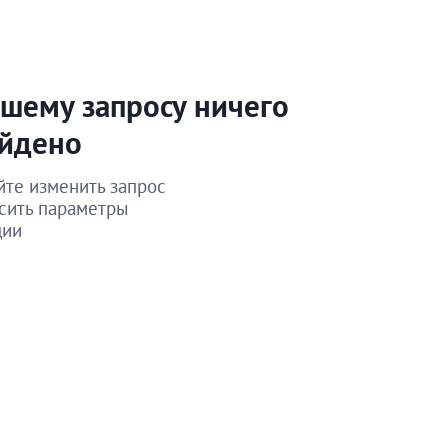
шему запросу ничего
айдено
те изменить запрос
сить параметры
ции