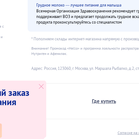
Грудное молоко — лучшее питание для малыша
Всемирная Организация Здравоохранения рекомендует гру
поддерживает ВОЗ и предлагает продолжать грудное вс
продукта проконсультируйтесь со специалистом
а с
и
 и
* Пополняем склады интернет-магазина напрямую с произво
Внимание! Промокод «Hello» и программа лояльности распространя
Нутриген и Афенилак.
Адрес: Россия, 123060, г. Москва, ул. Маршала Рыбалко, д.2, стр
й заказ
ания
О компании
Где купить
нет-магазина
Согласие на