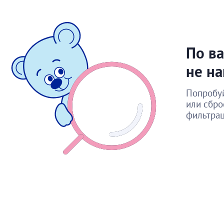
По ва
не н
Попробуй
или сбро
фильтра