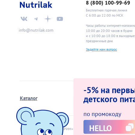
8 (800) 100-99-69
Бесплатная горячая линия
С 6:00 до 22:00 по МСК
Часы работы интернет-магазин
info@nutrilak.com
10:00 до 20:00 часов в будн
и с 10:00 до 18:00 в выходные
праздничные дни
Задайте нам вопрос
-5% на первы
детского пит
Каталог
Школа мам
по промокоду
HELLO
© 2009−2026 АО «ИНФАПРИМ»
Оферта интер