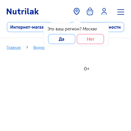
Перейти к основному содержани
Интернет-магазин
Программа лояльности
Это ваш регион?
Москва
Да
Нет
Главная
Видео
0+