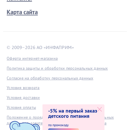
Карта сайта
© 2009−2026 АО «ИНФАПРИМ»
Оферта интернет-магазина
Политика защиты и обработки персональных данных
Согласие на обработку персональных данных
Условия возврата
Условия доставки
Условия оплаты
-5% на первый заказ
детского питания
Положение о порядке хранения и защиты персональных
данных пользователей, получаемых с интернет-сайта
по промокоду