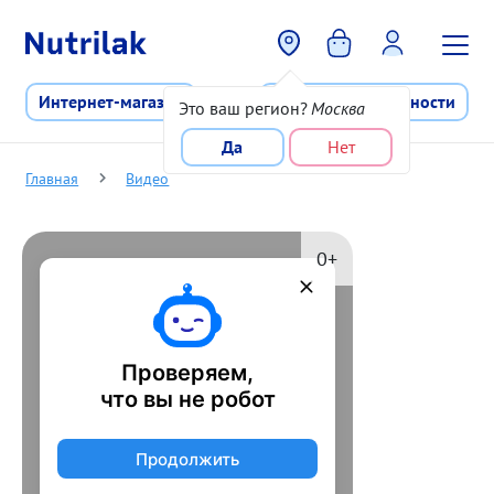
Перейти к основному содержани
Интернет-магазин
Программа лояльности
Это ваш регион?
Москва
Да
Нет
Главная
Видео
0+