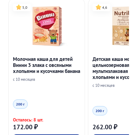
5,0
4,6
Молочная каша для детей
Детская каша мол
Винни 3 злака с овсяными
цельнозерновая Nu
хлопьями и кусочками банана
мультизлаковая с
хлопьями и кусочк
с 10 месяцев
с 10 месяцев
200 г
200 г
Осталось: 8 шт.
172.00
₽
262.00
₽