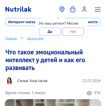
Перейти к основному содержани
Интернет-магазин
Программа лояльности
Это ваш регион?
Москва
Да
Нет
Главная
Школа мам
Что такое эмоциональный
интеллект у детей и как его
развивать
Сизых Анастасия
22.07.2024
Время чтения:
5 минут
956