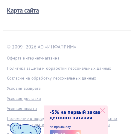
Карта сайта
© 2009−2026 АО «ИНФАПРИМ»
Оферта интернет-магазина
Политика защиты и обработки персональных данных
Согласие на обработку персональных данных
Условия возврата
Условия доставки
Условия оплаты
-5% на первый заказ
детского питания
Положение о порядке хранения и защиты персональных
данных пользователей, получаемых с интернет-сайта
по промокоду