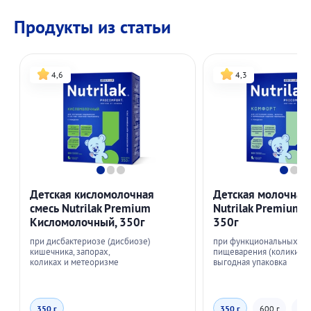
Продукты из статьи
4,6
4,3
Детская кисломолочная
Детская молочная
смесь Nutrilak Premium
Nutrilak Premium 
Кисломолочный, 350г
350г
при дисбактериозе (дисбиозе)
при функциональных н
кишечника, запорах,
пищеварения (колики, за
коликах и метеоризме
выгодная упаковка
350 г
350 г
600 г
1.8