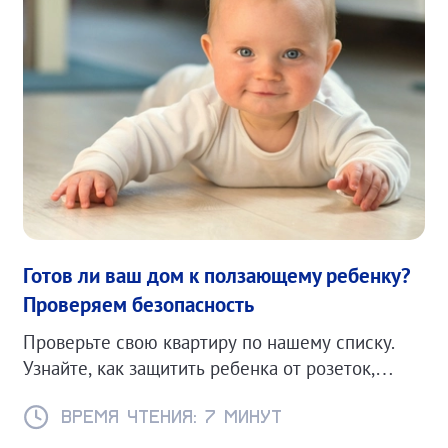
Готов ли ваш дом к ползающему ребенку?
Проверяем безопасность
Проверьте свою квартиру по нашему списку.
Узнайте, как защитить ребенка от розеток,
острых углов и падения мебели. Советы
экспертов и список необходимых гаджетов.
Время чтения: 7 минут