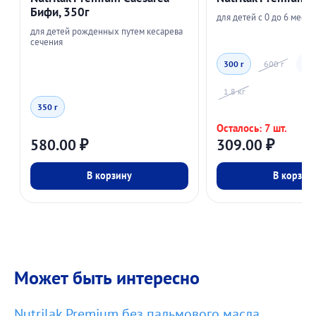
Бифи, 350г
для детей с 0 до 6 месяц
для детей рожденных путем кесарева
сечения
300 г
600 г
1.0
1.8 кг
350 г
Осталось: 7 шт.
580.00
₽
309.00
₽
В корзину
В корзин
Может быть интересно
Nutrilak Premium без пальмового масла