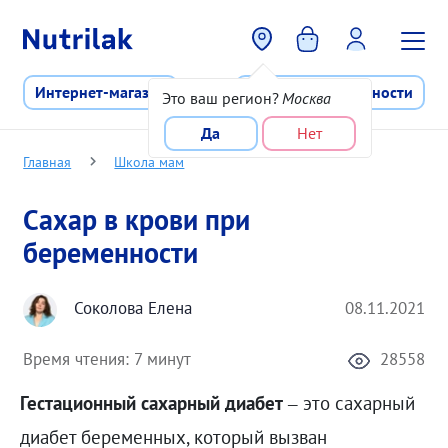
Перейти к основному содержани
Интернет-магазин
Программа лояльности
Это ваш регион?
Москва
Да
Нет
Главная
Школа мам
Сахар в крови при
беременности
Соколова Елена
08.11.2021
Время чтения:
7 минут
28558
Гестационный сахарный диабет
– это сахарный
диабет беременных, который вызван