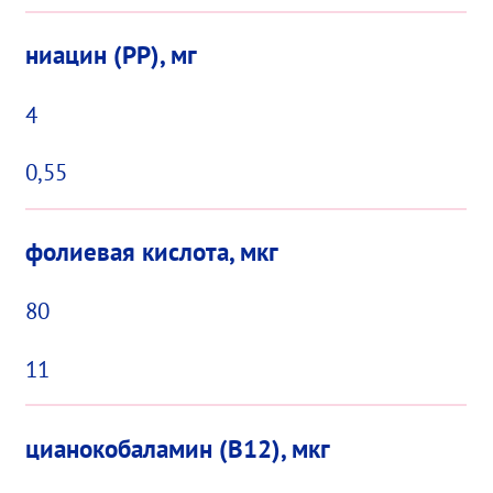
ниацин (РР), мг
4
0,55
фолиевая кислота, мкг
80
11
цианокобаламин (В12), мкг