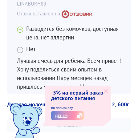
LINABUKH89
Разводится без комочков, доступная
цена, нет аллергии
Нет
Лучшая смесь для ребенка Всем привет!
Хочу поделиться своим опытом в
использовании Пару месяцев назад
пришлось менять смесь. Начали с
-5% на первый заказ
недорогих вариантов и тут на глаза
детского питания
попался нутрилак. Я очень довольная
Детская молочная смесь Nutrilak Premium 2, 600г
по промокоду
выбором. Смесь стала хорошим
HELLO
дополнением к прикорму. Прежде...
Нет в наличии