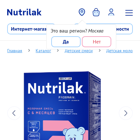
Перейти к основному содержани
Интернет-магазин
Программа лояльности
Это ваш регион?
Москва
Да
Нет
Главная
Каталог
Детские смеси
Детская молочная