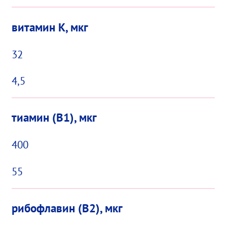
витамин К, мкг
32
4,5
тиамин (В1), мкг
400
55
рибофлавин (В2), мкг