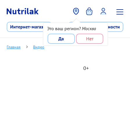
Перейти к основному содержани
Интернет-магазин
Программа лояльности
Это ваш регион?
Москва
Да
Нет
Главная
Видео
0+