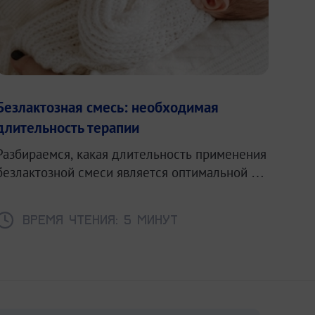
Безлактозная смесь: необходимая
длительность терапии
Разбираемся, какая длительность применения
безлактозной смеси является оптимальной и
как правильно возвращать обычную смесь.
Время чтения: 5 минут