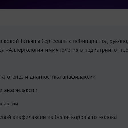
шковой Татьяны Сергеевны с вебинара под руково
да «Аллергология-иммунология в педиатрии: от те
патогенез и диагностика анафилаксии
ти анафилаксии
илаксии
евой анафилаксии на белок коровьего молока