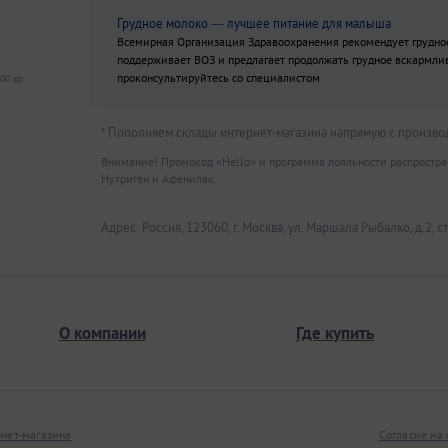
Грудное молоко — лучшее питание для малыша
Всемирная Организация Здравоохранения рекомендует грудное 
поддерживает ВОЗ и предлагает продолжать грудное вскармли
проконсультируйтесь со специалистом
:00 до
* Пополняем склады интернет-магазина напрямую с произво
Внимание! Промокод «Hello» и программа лояльности распространя
Нутриген и Афенилак.
Адрес: Россия, 123060, г. Москва, ул. Маршала Рыбалко, д.2, стр
О компании
Где купить
нет-магазина
Согласие на