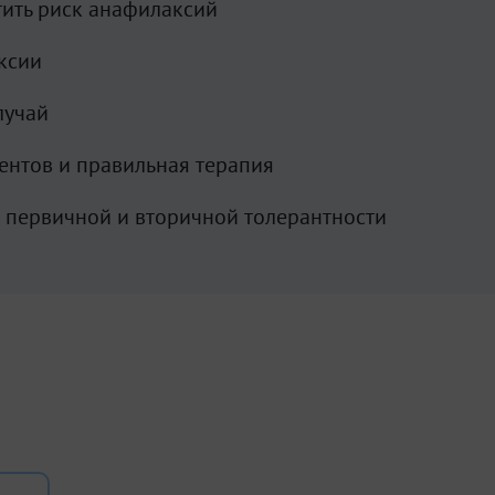
тить риск анафилаксий
аксии
лучай
ентов и правильная терапия
 первичной и вторичной толерантности