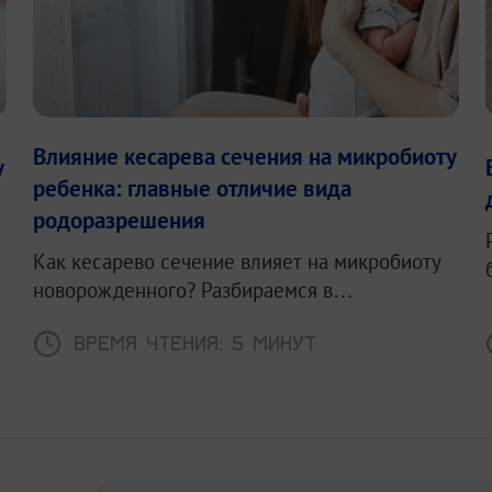
Влияние кесарева сечения на микробиоту
у
ребенка: главные отличие вида
родоразрешения
Как кесарево сечение влияет на микробиоту
новорожденного? Разбираемся в
особенностях первичной микробной
колонизации при естественных родах и КС.
Время чтения: 5 минут