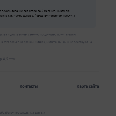
вскармливание для детей до 6 месяцев. «Nutrilak»
вание как можно дольше. Перед применением продукта
дства и доставляем свежую продукцию покупателям
ются только на бренды Nutrilak, NutriMa, Винни и не действуют на
. 8, 5 этаж
Контакты
Карта сайта
 обработку персональных данных