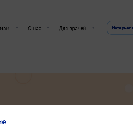
Перейти к основному содержани
 мам
О нас
Для врачей
Интернет-
ие