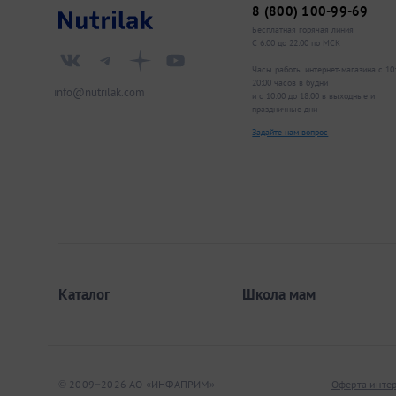
8 (800) 100-99-69
Бесплатная горячая линия
С 6:00 до 22:00 по МСК
Часы работы интернет-магазина с 10
20:00 часов в будни
info@nutrilak.com
и с 10:00 до 18:00 в выходные и
праздничные дни
Задайте нам вопрос
Каталог
Школа мам
© 2009−2026 АО «ИНФАПРИМ»
Оферта интер