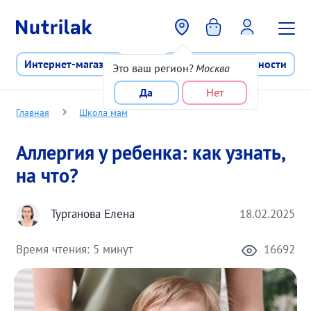
Перейти к основному содержани
Интернет-магазин
Программа лояльности
Это ваш регион?
Москва
Да
Нет
Главная
Школа мам
Аллергия у ребенка: как узнать,
на что?
Турганова Елена
18.02.2025
Время чтения:
5 минут
16692