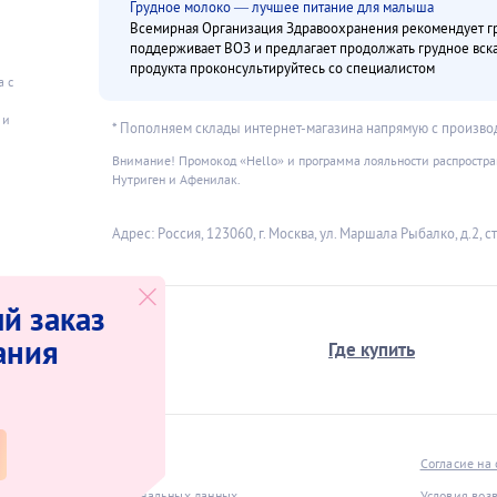
Грудное молоко — лучшее питание для малыша
Всемирная Организация Здравоохранения рекомендует гру
поддерживает ВОЗ и предлагает продолжать грудное вс
продукта проконсультируйтесь со специалистом
а с
и
 и
* Пополняем склады интернет-магазина напрямую с произво
Внимание! Промокод «Hello» и программа лояльности распространя
Нутриген и Афенилак.
Адрес: Россия, 123060, г. Москва, ул. Маршала Рыбалко, д.2, стр
й заказ
ания
О компании
Где купить
нет-магазина
Согласие на
щиты и обработки персональных данных
Условия воз