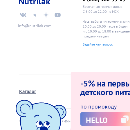
Бесплатная горячая линия
С 6:00 до 22:00 по МСК
Часы работы интернет-магазин
info@nutrilak.com
10:00 до 20:00 часов в будн
и с 10:00 до 18:00 в выходные
праздничные дни
Задайте нам вопрос
-5% на первы
детского пит
Каталог
Школа мам
по промокоду
HELLO
© 2009−2026 АО «ИНФАПРИМ»
Оферта интер
Политика за