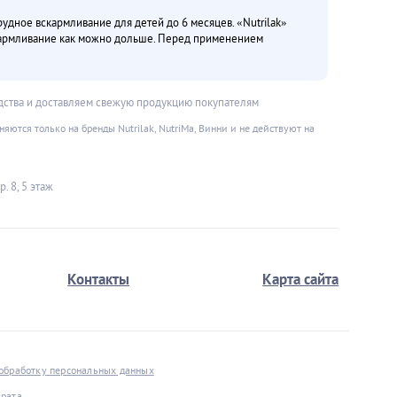
дное вскармливание для детей до 6 месяцев. «Nutrilak»
кармливание как можно дольше. Перед применением
дства и доставляем свежую продукцию покупателям
ются только на бренды Nutrilak, NutriMa, Винни и не действуют на
. 8, 5 этаж
Контакты
Карта сайта
 обработку персональных данных
врата