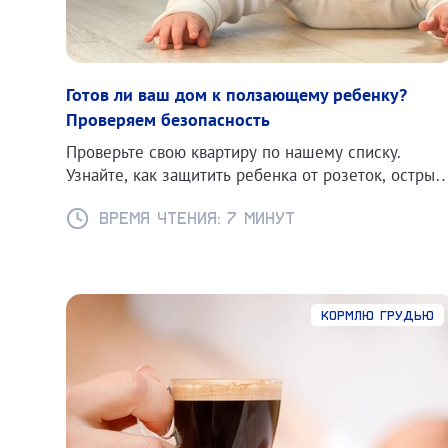
Готов ли ваш дом к ползающему ребенку?
Проверяем безопасность
Проверьте свою квартиру по нашему списку.
Узнайте, как защитить ребенка от розеток, острых
углов и падения мебели. Советы экспертов и
список необходимых гаджетов.
Время чтения: 7 минут
Кормлю грудью