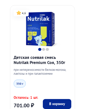
4,6
Детская соевая смесь
Nutrilak Premium Соя, 350г
при непереносимости белков молока,
лактозы и при галактоземии
350 г
Осталось: 1 шт.
В корзину
701.00
₽