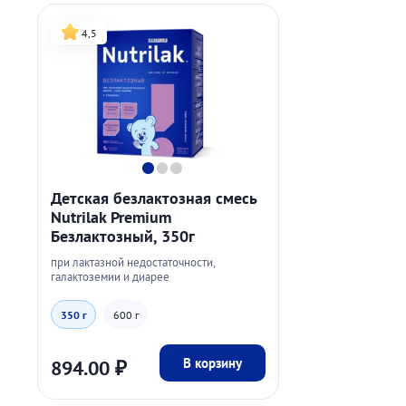
4,5
Детская безлактозная смесь
Nutrilak Premium
Безлактозный, 350г
при лактазной недостаточности,
галактоземии и диарее
350 г
600 г
В корзину
894.00
₽