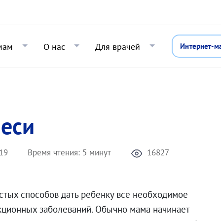
Перейти к основному содержани
мам
О нас
Для врачей
Интернет-м
меси
19
Время чтения:
5 минут
16827
стых способов дать ребенку все необходимое
кционных заболеваний. Обычно мама начинает