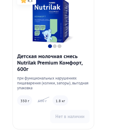
4,3
Детская молочная смесь
Nutrilak Premium Комфорт,
600г
при функциональных нарушениях
пищеварения (колики, запоры), выгодная
упаковка
350 г
600 г
1.8 кг
Нет в наличии