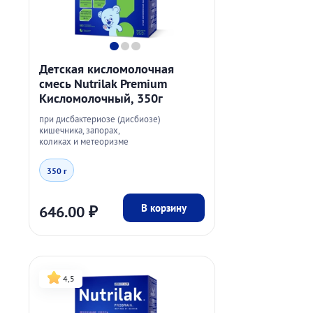
Детская кисломолочная
смесь Nutrilak Premium
Кисломолочный, 350г
при дисбактериозе (дисбиозе)
кишечника, запорах,
коликах и метеоризме
350 г
В корзину
646.00
₽
4,5