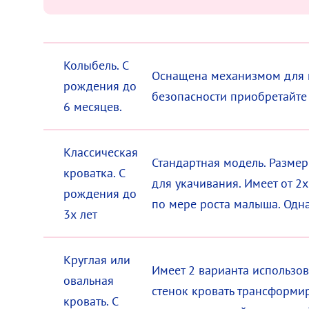
Колыбель. С
Оснащена механизмом для п
рождения до
безопасности приобретайте 
6 месяцев.
Классическая
Стандартная модель. Разме
кроватка. С
для укачивания. Имеет от 2
рождения до
по мере роста малыша. Одна
3х лет
Круглая или
0.00
₽
Имеет 2 варианта использов
овальная
стенок кровать трансформи
кровать. С