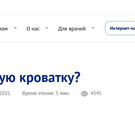
Перейти к основному содержани
мам
О нас
Для врачей
Интернет-м
ую кроватку?
.2021
Время чтения:
5 мин
4545