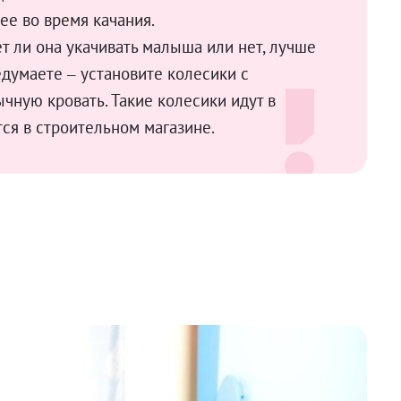
ее во время качания.
т ли она укачивать малыша или нет, лучше
едумаете – установите колесики с
чную кровать. Такие колесики идут в
ся в строительном магазине.