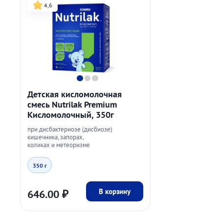
4,6
Детская кисломолочная
смесь Nutrilak Premium
Кисломолочный, 350г
при дисбактериозе (дисбиозе)
кишечника, запорах,
коликах и метеоризме
350 г
В корзину
646.00
₽