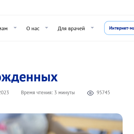
Перейти к основному содержани
мам
О нас
Для врачей
Интернет-м
рожденных
2023
Время чтения:
3 минуты
95745