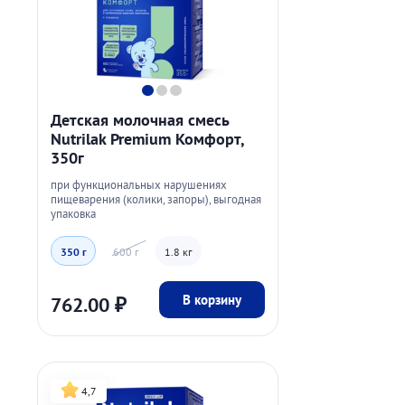
Детская молочная смесь
Nutrilak Premium Комфорт,
350г
при функциональных нарушениях
пищеварения (колики, запоры), выгодная
упаковка
350 г
600 г
1.8 кг
В корзину
762.00
₽
4,7