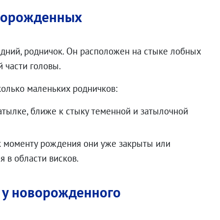
оворожденных
едний, родничок. Он расположен на стыке лобных
 части головы.
колько маленьких родничков:
атылке, ближе к стыку теменной и затылочной
к моменту рождения они уже закрыты или
я в области висков.
 у новорожденного