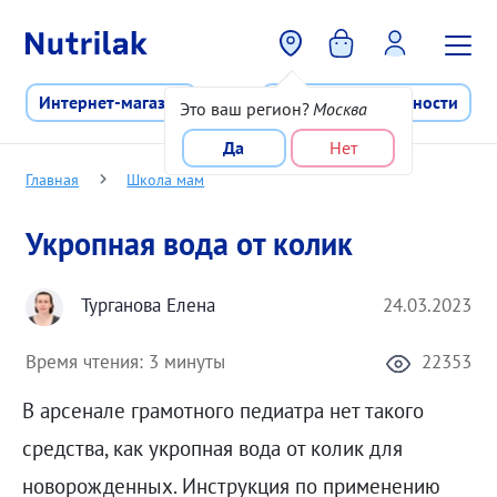
Перейти к основному содержани
Интернет-магазин
Программа лояльности
Это ваш регион?
Москва
Да
Нет
Главная
Школа мам
Укропная вода от колик
Турганова Елена
24.03.2023
Время чтения:
3 минуты
22353
В арсенале грамотного педиатра нет такого
средства, как укропная вода от колик для
новорожденных. Инструкция по применению