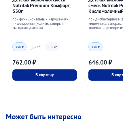
Nutrilak Premium Комфорт,
смесь Nutrilak Pr
350г
Кисломолочный, 3
при функциональных нарушениях
при дисбактериозе (дис
пищеварения (колики, запоры),
кишечника, запорах,
выгодная упаковка
коликах и метеоризме
350 г
600 г
1.8 кг
350 г
762.00
₽
646.00
₽
В корзину
В корзин
Может быть интересно