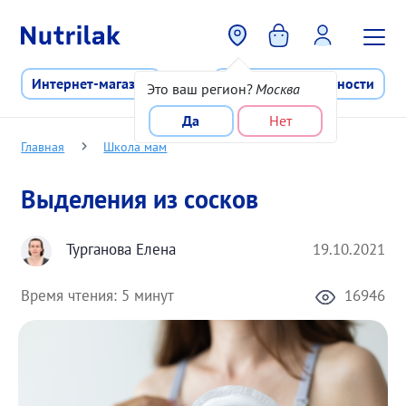
Перейти к основному содержани
Интернет-магазин
Программа лояльности
Это ваш регион?
Москва
Да
Нет
Главная
Школа мам
Выделения из сосков
Турганова Елена
19.10.2021
Время чтения:
5 минут
16946