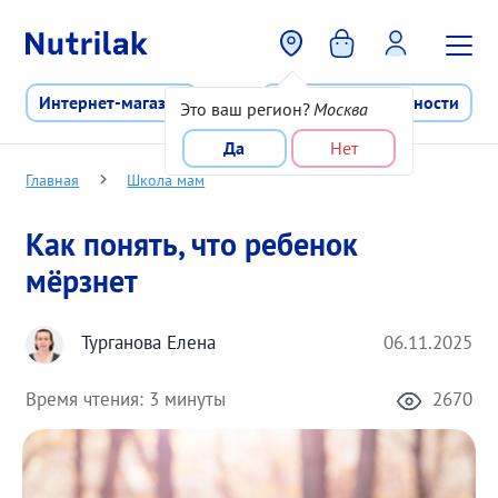
Перейти к основному содержани
Интернет-магазин
Программа лояльности
Это ваш регион?
Москва
Да
Нет
Главная
Школа мам
Как понять, что ребенок
мёрзнет
Турганова Елена
06.11.2025
Время чтения:
3 минуты
2670