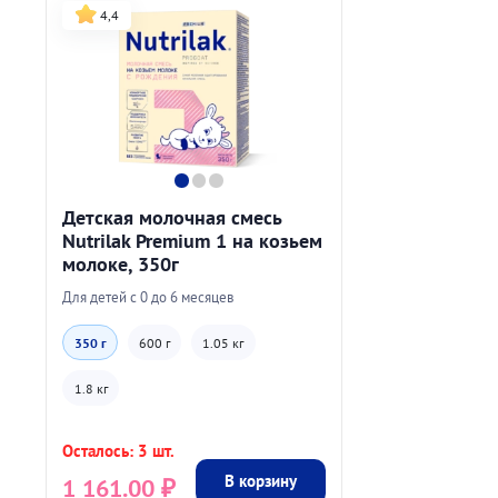
4,4
Детская молочная смесь
Nutrilak Premium 1 на козьем
молоке, 350г
Для детей с 0 до 6 месяцев
350 г
600 г
1.05 кг
1.8 кг
Осталось: 3 шт.
В корзину
1 161.00
₽