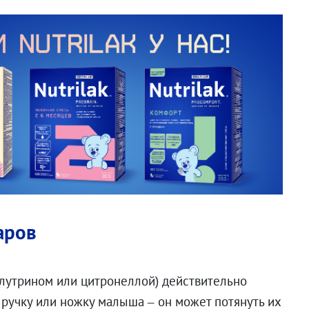
аров
флутрином или цитронеллой) действительно
а ручку или ножку малыша – он может потянуть их