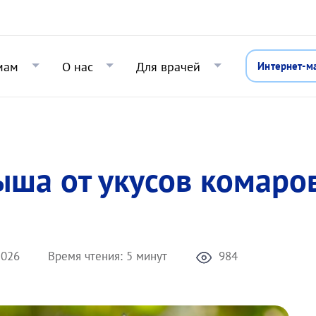
Перейти к основному содержани
мам
О нас
Для врачей
Интернет-м
ша от укусов комаров
2026
Время чтения:
5 минут
984