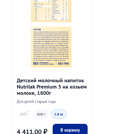
Детский молочный напиток
Nutrilak Premium 3 на козьем
молоке, 1800г
Для детей старше года
350 г
600 г
1.8 кг
В корзину
4 411.00
₽