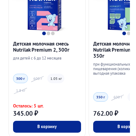
Детская молочная смесь
Детская молочная
Nutrilak Premium 2, 300г
Nutrilak Premium 
350г
для детей с 6 до 12 месяцев
при функциональных н
пищеварения (колики, за
выгодная упаковка
300 г
600 г
1.05 кг
1.8 кг
350 г
600 г
1.8
Осталось: 5 шт.
345.00
₽
762.00
₽
В корзину
В корзин