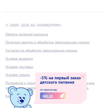
© 2009−2026 АО «ИНФАПРИМ»
Оферта интернет-магазина
Политика защиты и обработки персональных данных
Согласие на обработку персональных данных
Условия возврата
Условия доставки
Условия оплаты
-5% на первый заказ
детского питания
Положение о порядке хранения и защиты персональных
данных пользователей, получаемых с интернет-сайта
по промокоду
HELLO
Как заказать