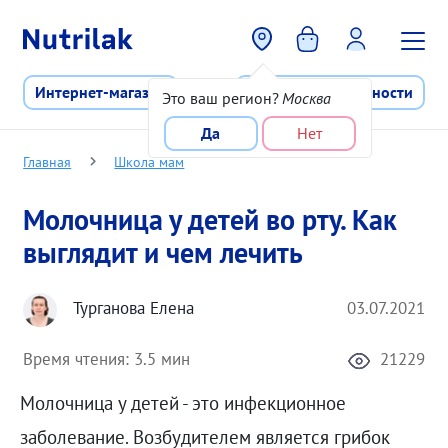
Перейти к основному содержани
Интернет-магазин
Программа лояльности
Это ваш регион?
Москва
Да
Нет
Главная
Школа мам
Молочница у детей во рту. Как
выглядит и чем лечить
Турганова Елена
03.07.2021
Время чтения:
3.5 мин
21229
Молочница у детей - это инфекционное
заболевание. Возбудителем является грибок