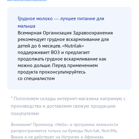
Грудное молоко — лучшее питание для
малыша
Всемирная Организация Здравоохранения
рекомендует грудное вскармливание для
детей до 6 месяцев. «Nutrilak»
поддерживает ВОЗ и предлагает
продолжать грудное вскармливание как
можно дольше. Перед применением
продукта проконсультируйтесь
со специалистом
* Пополняем склады интернет-магазина напрямую с
производства и доставляем свежую продукцию
покупателям
Внимание! Промокод «Hello» и программа лояльности
распространяются только на бренды Nutrilak, NutriMa,
Винни и не действуют на Нутриген и Афенилак.