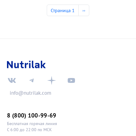
Нумерация страниц
Следующая страница
Страница 1
››
info@nutrilak.com
8 (800) 100-99-69
Бесплатная горячая линия
С 6:00 до 22:00 по МСК