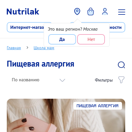
Перейти к основному содержани
Интернет-магазин
Программа лояльности
Это ваш регион?
Москва
Да
Нет
Главная
Школа мам
Пищевая аллергия
По названию
Фильтры
Пищевая аллергия