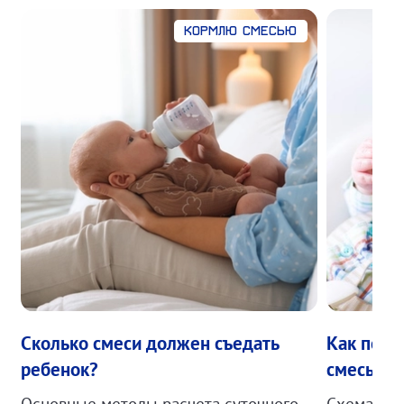
Кормлю смесью
Сколько смеси должен съедать
Как пере
ребенок?
смесь?
Основные методы расчета суточного
Схема пер