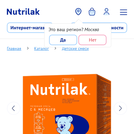
Перейти к основному содержани
Интернет-магазин
Программа лояльности
Это ваш регион?
Москва
Да
Нет
Главная
Каталог
Детские смеси