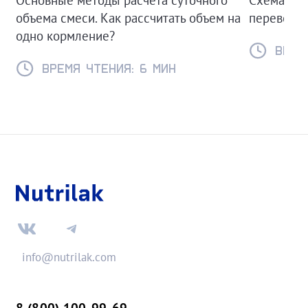
объема смеси. Как рассчитать объем на
переводе 
одно кормление?
Время
Время чтения: 6 мин
info@nutrilak.com
8 (800) 100-99-69