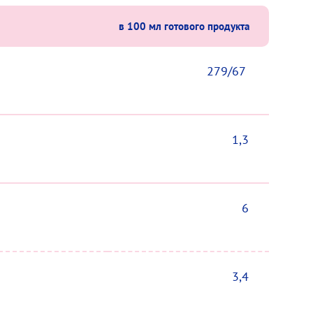
в 100 мл готового продукта
279/67
1,3
6
3,4