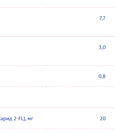
7,7
3,0
0,8
харид 2-FL), мг
20