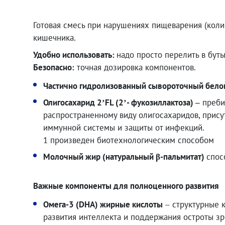
Готовая смесь при нарушениях пищеварения (кол
кишечника.
Удобно использовать:
надо просто перелить в бут
Безопасно:
точная дозировка компонентов.
Частично гидролизованный сывороточный бело
Олигосахарид 2’FL (2’- фукозиллактоза) –
преби
распространенному виду олигосахаридов, прис
иммунной системы и защиты от инфекций.
1 произведен биотехнологическим способом
Молочный жир (натуральный β-пальмитат)
спос
882.00
₽
Важные компоненты для полноценного развития
Омега-3 (DHA) жирные кислоты
– структурные 
развития интеллекта и поддержания остроты зр