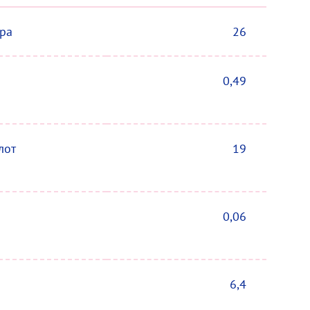
ира
26
0,49
слот
19
0,06
6,4