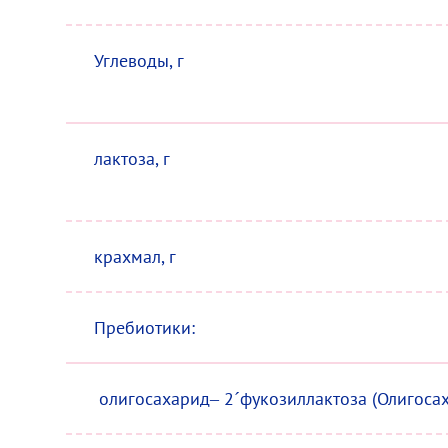
Углеводы, г
лактоза, г
крахмал, г
Пребиотики:
олигосахарид– 2´фукозиллактоза (Олигоса