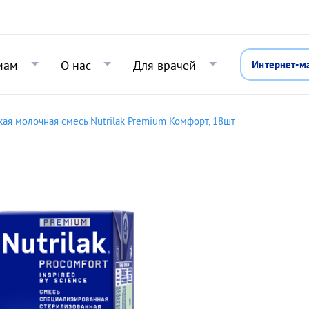
Перейти к основному содержани
мам
О нас
Для врачей
Интернет-м
кая молочная смесь Nutrilak Premium Комфорт, 18шт