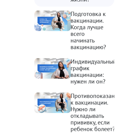
Подготовка к
вакцинации.
Когда лучше
всего
начинать
вакцинацию?
Индивидуальный
график
вакцинации:
нужен ли он?
Противопоказания
к вакцинации.
Нужно ли
откладывать
прививку, если
ребенок болеет?