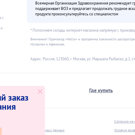
Всемирная Организация Здравоохранения рекомендует гру
поддерживает ВОЗ и предлагает продолжать грудное вс
продукта проконсультируйтесь со специалистом
а с
и
 и
* Пополняем склады интернет-магазина напрямую с произво
Внимание! Промокод «Hello» и программа лояльности распространя
Нутриген и Афенилак.
Адрес: Россия, 123060, г. Москва, ул. Маршала Рыбалко, д.2, стр
О компании
Где купить
й заказ
ания
нет-магазина
Согласие на
щиты и обработки персональных данных
Условия воз