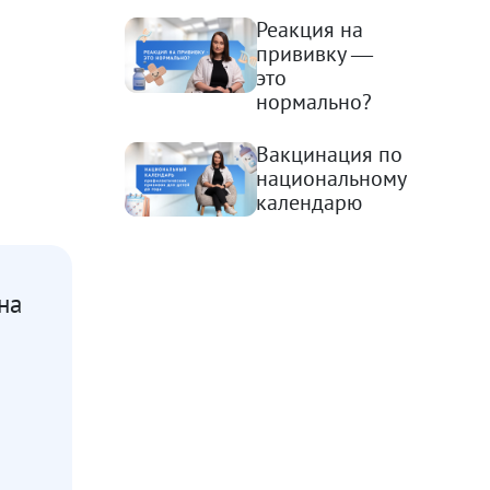
Реакция на
прививку —
это
нормально?
Вакцинация по
национальному
календарю
на