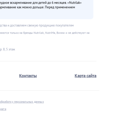
дное вскармливание для детей до 6 месяцев. «Nutrilak»
кармливание как можно дольше. Перед применением
дства и доставляем свежую продукцию покупателям
ются только на бренды Nutrilak, NutriMa, Винни и не действуют на
. 8, 5 этаж
Контакты
Карта сайта
 обработку персональных данных
врата