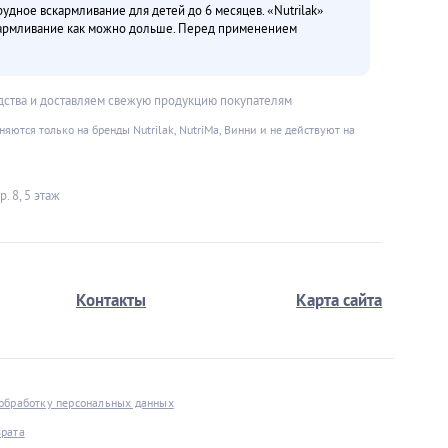
дное вскармливание для детей до 6 месяцев. «Nutrilak»
кармливание как можно дольше. Перед применением
дства и доставляем свежую продукцию покупателям
ются только на бренды Nutrilak, NutriMa, Винни и не действуют на
. 8, 5 этаж
Контакты
Карта сайта
 обработку персональных данных
врата