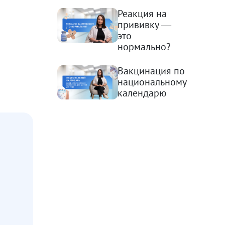
Реакция на
прививку —
это
нормально?
Вакцинация по
национальному
календарю