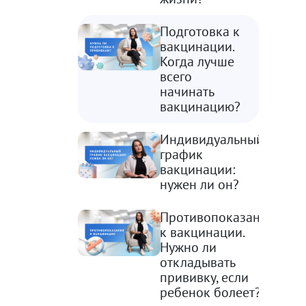
Подготовка к
вакцинации.
Когда лучше
всего
начинать
вакцинацию?
Индивидуальный
график
вакцинации:
нужен ли он?
Противопоказания
к вакцинации.
Нужно ли
откладывать
прививку, если
ребенок болеет?