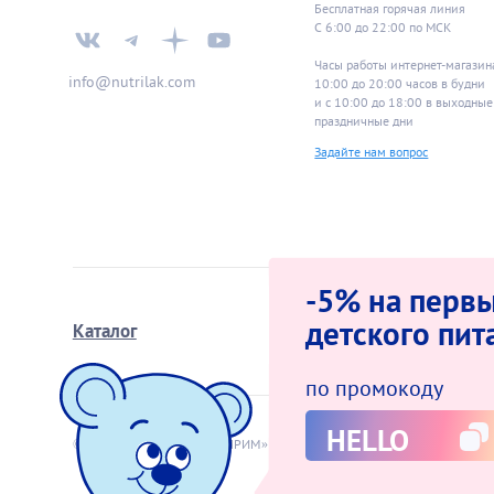
Бесплатная горячая линия
С 6:00 до 22:00 по МСК
Часы работы интернет-магазин
info@nutrilak.com
10:00 до 20:00 часов в будн
и с 10:00 до 18:00 в выходные
праздничные дни
Задайте нам вопрос
-5% на первы
детского пит
Каталог
Школа мам
по промокоду
HELLO
© 2009−2026 АО «ИНФАПРИМ»
Оферта интер
Политика за