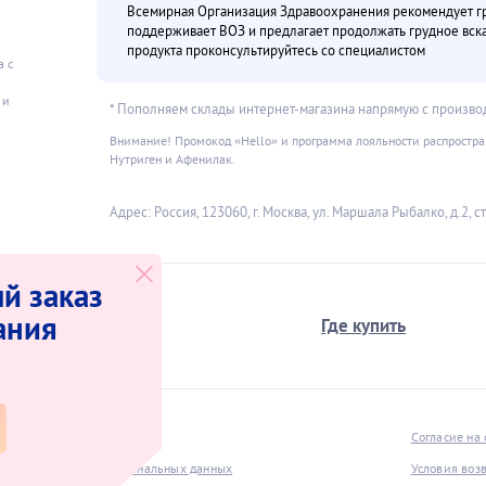
Всемирная Организация Здравоохранения рекомендует гру
поддерживает ВОЗ и предлагает продолжать грудное вс
продукта проконсультируйтесь со специалистом
а с
и
 и
* Пополняем склады интернет-магазина напрямую с произво
Внимание! Промокод «Hello» и программа лояльности распространя
Нутриген и Афенилак.
Адрес: Россия, 123060, г. Москва, ул. Маршала Рыбалко, д.2, стр
й заказ
ания
О компании
Где купить
нет-магазина
Согласие на
щиты и обработки персональных данных
Условия воз