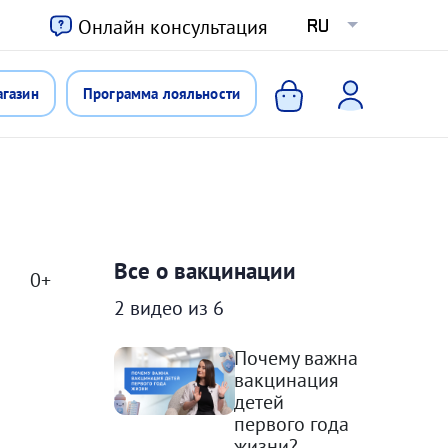
ю
Онлайн консультация
RU
агазин
Программа лояльности
Все о вакцинации
0+
2 видео из 6
Почему важна
вакцинация
детей
первого года
жизни?