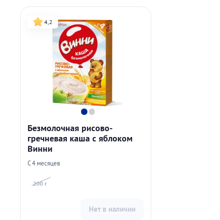
4,2
Безмолочная рисово-
гречневая каша с яблоком
Винни
С 4 месяцев
200 г
Нет в наличии