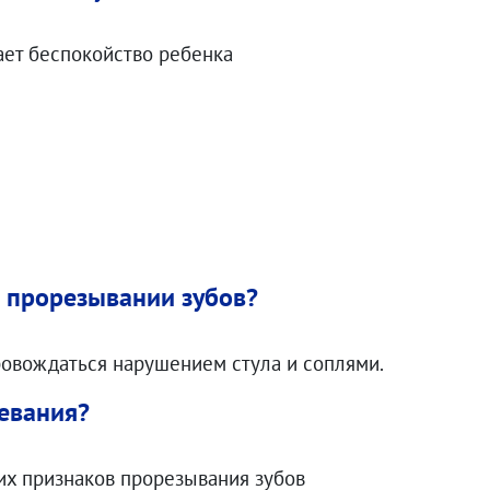
ает беспокойство ребенка
и прорезывании зубов?
провождаться нарушением стула и соплями.
левания?
их признаков прорезывания зубов