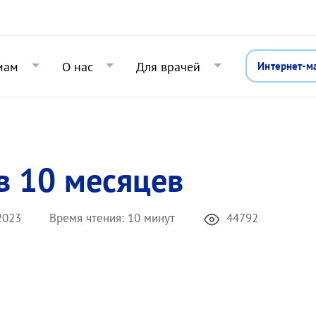
Перейти к основному содержани
мам
О нас
Для врачей
Интернет-м
в 10 месяцев
2023
Время чтения:
10 минут
44792