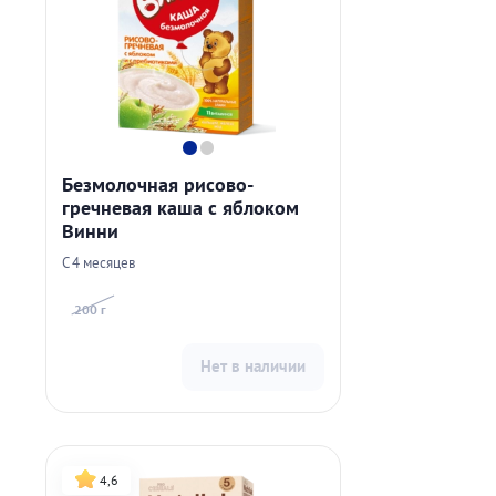
Безмолочная рисово-
гречневая каша с яблоком
Винни
С 4 месяцев
200 г
Нет в наличии
4,6