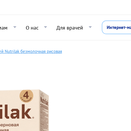
Перейти к основному содержани
мам
О нас
Для врачей
Интернет-м
ей Nutrilak безмолочная рисовая