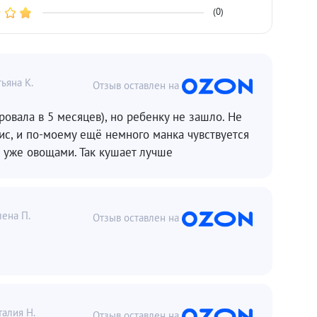
(0)
тьяна К.
ровала в 5 месяцев), но ребенку не зашло. Не
рис, и по-моему ещё немного манка чувствуется
 уже овощами. Так кушает лучше
лена П.
талия Н.