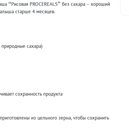
“
”
каша
Рисовая PROCEREALS
без сахара – хороший
малыша старше 4 месяцев.
о природные сахара)
чивает сохранность продукта
иготовлены из цельного зерна, чтобы сохранить