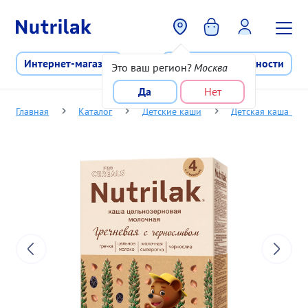
Перейти к основному содержани
Интернет-магазин
Программа лояльности
Это ваш регион?
Москва
Да
Нет
Главная
Каталог
Детские каши
Детская каша Nut