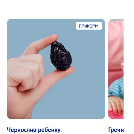
Прикорм
Чернослив ребенку
Гречнева