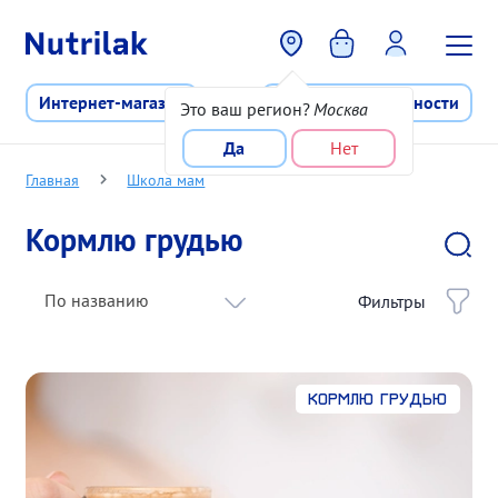
Перейти к основному содержани
Интернет-магазин
Программа лояльности
Это ваш регион?
Москва
Да
Нет
Главная
Школа мам
Кормлю грудью
По названию
Фильтры
Кормлю грудью