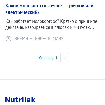
Какой молокоотсос лучше — ручной или
электрический?
Как работает молокоотсос? Кратко о принципе
действия. Разбираемся в плюсах и минусах
ручного и электрического молокоотсосов.
Время чтения: 5 минут
Загрузить ещё
Нумерация страниц
Следующая страница
Страница 1
››