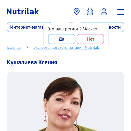
Перейти к основному содержани
Интернет-магазин
Программа лояльности
Это ваш регион?
Москва
Да
Нет
Главная
Эксперты детского питания Nutrilak
Кушалиева Ксения