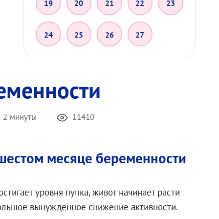
19
20
21
22
23
24
25
26
27
еменности
:
2 минуты
11410
шестом месяце беременности
стигает уровня пупка, живот начинает расти
ольшое вынужденное снижение активности.