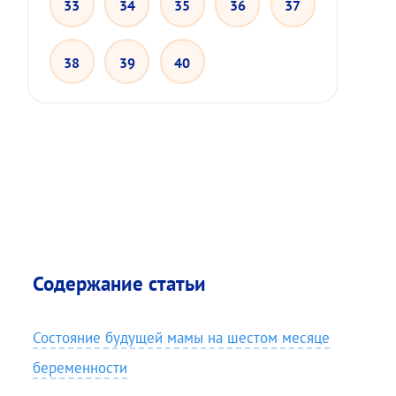
33
34
35
36
37
38
39
40
Содержание статьи
Состояние будущей мамы на шестом месяце
беременности