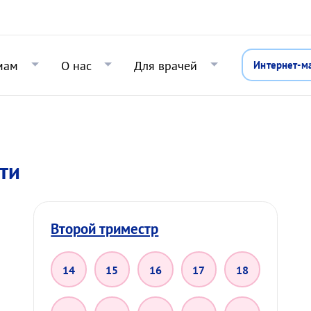
Перейти к основному содержани
мам
О нас
Для врачей
Интернет-м
ти
Второй триместр
14
15
16
17
18