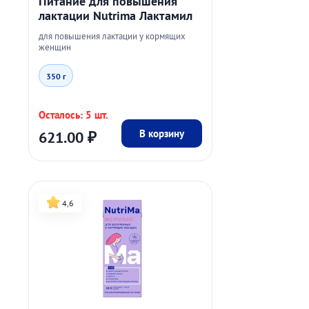
Питание для повышения
лактации Nutrima Лактамил
для повышения лактации у кормящих
женщин
350 г
Осталось: 5 шт.
В корзину
621.00
₽
4,6